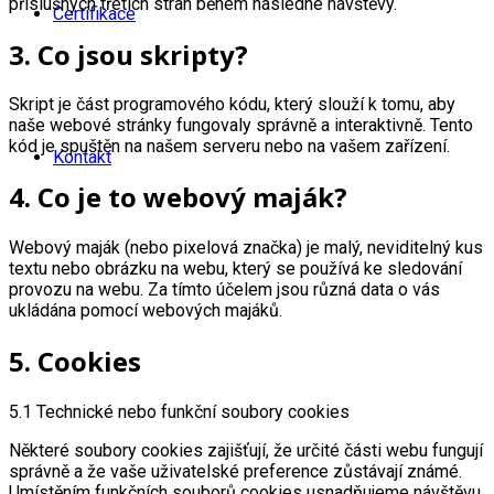
příslušných třetích stran během následné návštěvy.
Certifikace
3. Co jsou skripty?
Skript je část programového kódu, který slouží k tomu, aby
naše webové stránky fungovaly správně a interaktivně. Tento
kód je spuštěn na našem serveru nebo na vašem zařízení.
Kontakt
4. Co je to webový maják?
Webový maják (nebo pixelová značka) je malý, neviditelný kus
textu nebo obrázku na webu, který se používá ke sledování
provozu na webu. Za tímto účelem jsou různá data o vás
ukládána pomocí webových majáků.
5. Cookies
5.1 Technické nebo funkční soubory cookies
Některé soubory cookies zajišťují, že určité části webu fungují
správně a že vaše uživatelské preference zůstávají známé.
Umístěním funkčních souborů cookies usnadňujeme návštěvu