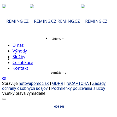
Skip
to
content
REMING.CZ
Zde vám
O nás
Výhody
Služby
Certifikace
Kontakt
pomůžeme
cs
Spravuje
netovapomoc.sk
|
GDPR
|
reCAPTCHA
|
Zásady
ochrany osobných údajov
|
Podmienky používania služby
Všetky práva vyhradené.
608 666