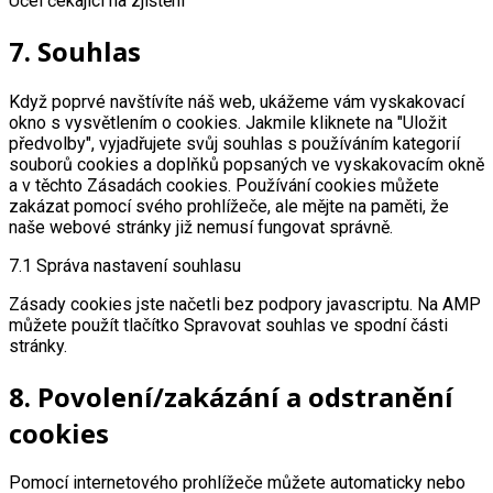
Účel čekající na zjištění
Consent
7. Souhlas
to
service
ostatní
Když poprvé navštívíte náš web, ukážeme vám vyskakovací
okno s vysvětlením o cookies. Jakmile kliknete na "Uložit
předvolby", vyjadřujete svůj souhlas s používáním kategorií
souborů cookies a doplňků popsaných ve vyskakovacím okně
a v těchto Zásadách cookies. Používání cookies můžete
zakázat pomocí svého prohlížeče, ale mějte na paměti, že
naše webové stránky již nemusí fungovat správně.
7.1 Správa nastavení souhlasu
Zásady cookies jste načetli bez podpory javascriptu. Na AMP
můžete použít tlačítko Spravovat souhlas ve spodní části
stránky.
8. Povolení/zakázání a odstranění
cookies
Pomocí internetového prohlížeče můžete automaticky nebo