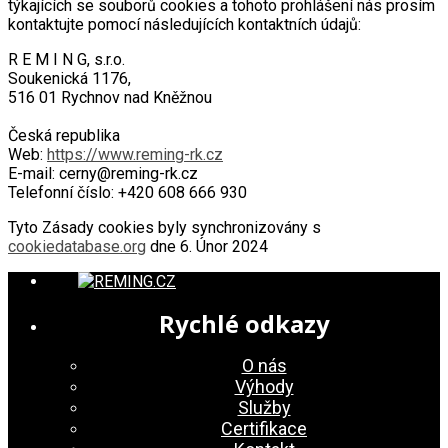
týkajících se souborů cookies a tohoto prohlášení nás prosím
kontaktujte pomocí následujících kontaktních údajů:
R E M I N G, s.r.o.
Soukenická 1176,
516 01 Rychnov nad Kněžnou
Česká republika
Web:
https://www.reming-rk.cz
E-mail:
cerny@reming-rk.cz
Telefonní číslo: +420 608 666 930
Tyto Zásady cookies byly synchronizovány s
cookiedatabase.org
dne 6. Únor 2024
Rychlé odkazy
O nás
Výhody
Služby
Certifikace