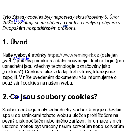
Tyto Zásady cookies byly naposledy aktualizovány 6. Únor
O nás
2024 a vztahují se na občany a osoby s trvalým pobytem v
930
Evropském hospodářském prostoru.
1. Úvod
Naše webové stránky
https://www.reming-rk.cz
(dále jen
Výhody
„web“) používají cookies a další související technologie (pro
usnadnění jsou všechny technologie označovány jako
„cookies“). Cookies také vkládají třetí strany, které jsme
zapojili. V níže uvedeném dokumentu vás informujeme o
používání cookies na našem webu.
2. Co jsou soubory cookies?
Služby
Soubor cookie je malý jednoduchý soubor, který je odeslán
spolu se stránkami tohoto webu a uložen prohlížečem na
pevný disk počítače nebo jiného zařízení. Informace v nich
uložené mohou být vráceny našim serverům nebo serverům