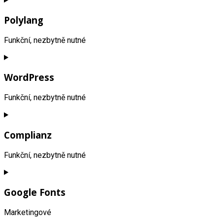
to
service
Polylang
google-
analytics
Funkční, nezbytně nutné
Consent
to
service
WordPress
polylang
Funkční, nezbytně nutné
Consent
to
service
Complianz
wordpress
Funkční, nezbytně nutné
Consent
to
service
Google Fonts
complianz
Marketingové