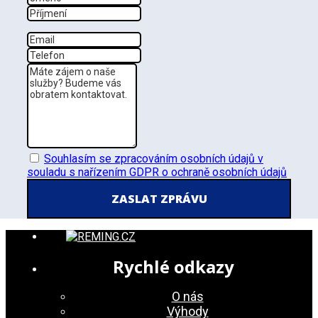
Příjmení
Email
Tel
Zpráva
GDPR
Souhlasím se zpracováním osobních údajů v
souladu s nařízením GDPR o ochraně osobních údajů
Rychlé odkazy
O nás
Výhody