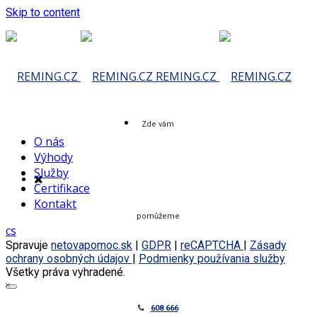
Skip to content
REMING.CZ
Zde vám
O nás
Výhody
Služby
Certifikace
Kontakt
pomůžeme
cs
Spravuje
netovapomoc.sk
|
GDPR
|
reCAPTCHA
|
Zásady
ochrany osobných údajov
|
Podmienky používania služby
Všetky práva vyhradené.
608 666